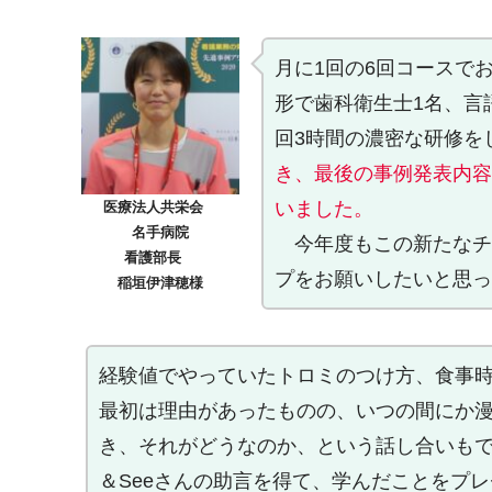
月に1回の6回コースで
形で歯科衛生士1名、言
回3時間の濃密な研修を
き、最後の事例発表内容
いました。
医療法人共栄会
名手病院
今年度もこの新たなチー
看護部長
プをお願いしたいと思っ
稲垣伊津穂様
経験値でやっていたトロミのつけ方、食事
最初は理由があったものの、いつの間にか
き、それがどうなのか、という話し合いもで
＆Seeさんの助言を得て、学んだことをプ