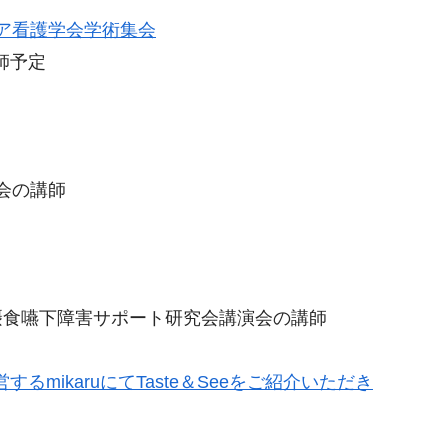
ケア看護学会学術集会
師予定
会の講師
がた摂食嚥下障害サポート研究会講演会の講師
mikaruにてTaste＆Seeをご紹介いただき