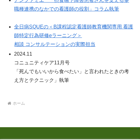
アンファミエ 「摂食嚥下障害患者さんを支える多
職種連携のなかでの看護師の役割」コラム執筆
全日病SQUEの＜B課程認定看護師教育機関専用 看護
師特定行為研修eラーニング＞
相談 コンサルテーションの実際担当
2024.11
コニュニティケア11月号
「死んでもいいから食べたい」と言われたときの考
え方とテクニック」執筆
ホーム